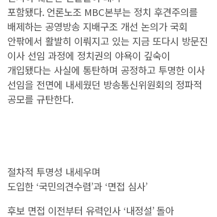
포함됐다
.
언론노조
MBC
본부는 정치 후견주의를
배제하는 공영방송 지배구조 개선 논의가 국회
안팎에서 활발히 이뤄지고 있는 지금 또다시 방문진
이사 선임 과정에 정치권의 야욕이 깊숙이
개입됐다는 사실에 통탄하며 공정하고 투명한 이사
선임을 전면에 내세웠던 방송통신위원회의 정파적
공모를 규탄한다
.
절차적 투명성 내세우며
도입한
‘
국민의견수렴
’
과
‘
면접 심사
’
후보 면접 이전부터 유력인사
‘
내정설
’
돌아