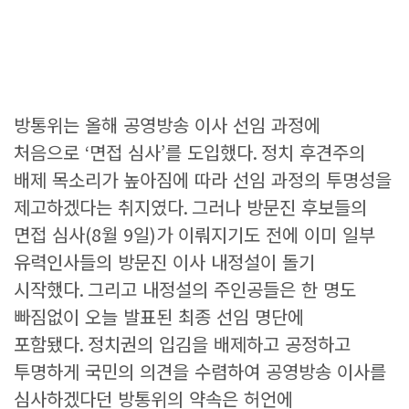
방통위는 올해 공영방송 이사 선임 과정에
처음으로
‘
면접 심사
’
를 도입했다
.
정치 후견주의
배제 목소리가 높아짐에 따라 선임 과정의 투명성을
제고하겠다는 취지였다
.
그러나 방문진 후보들의
면접 심사
(8
월
9
일
)
가 이뤄지기도 전에 이미 일부
유력인사들의 방문진 이사 내정설이 돌기
시작했다
.
그리고 내정설의 주인공들은 한 명도
빠짐없이 오늘 발표된 최종 선임 명단에
포함됐다
.
정치권의 입김을 배제하고 공정하고
투명하게 국민의 의견을 수렴하여 공영방송 이사를
심사하겠다던 방통위의 약속은 허언에