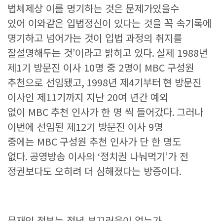
법체제상 이를 명기하는 것은 문제가있을수
있어 이와같은 입법정신이 있다는 것을 꼭 속기록에
명기하고 넘어가는 것이 입법 과정의 취지를
잘설명해두는 것
’
이라고 밝히고 있다
.
실제
1988
년
제
1
기 방문진 이사
10
명 중
2
명이
MBC
구성원
추천으로 선임됐고
, 1998
년 제
4
기부터
현 방문진
이사인 제
11
기까지 지난
20
여 년간 예외
없이
MBC
추천 인사가 한 명 씩 들어갔다
.
그러나
이번에 선임된 제
12
기 방문진 이사
9
명
중에는
MBC
구성원 추천 인사가 단 한 명도
없다
.
공영방송 이사의
‘
정치권 나눠먹기
’
가 전
정권보다도 오히려 더 심해졌다는 방증이다
.
문재인 정부는 정녕 부끄러움이 없는가