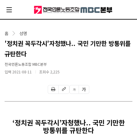
홈
성명
′정치권 꼭두각시′자청했나.. 국민 기만한 방통위를
규탄한다
전국언론노동조합 MBC본부
입력 2021-08-11
조회수
2,225
가
가
‘
정치권 꼭두각시
’
자청했나
..
국민 기만한
방통위를 규탄한다