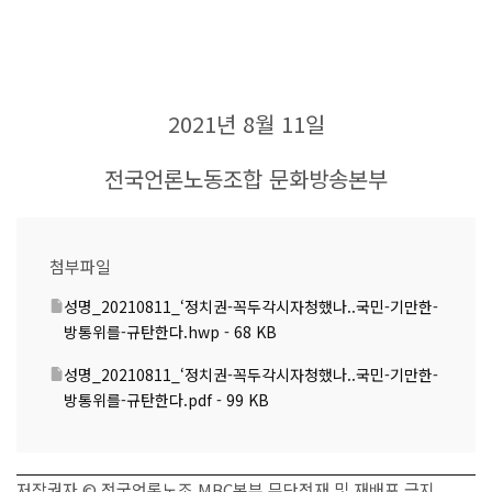
2021
년
8
월
11
일
전국언론노동조합 문화방송본부
첨부파일
성명_20210811_‘정치권-꼭두각시자청했나..국민-기만한-
방통위를-규탄한다.hwp - 68 KB
성명_20210811_‘정치권-꼭두각시자청했나..국민-기만한-
방통위를-규탄한다.pdf - 99 KB
저작권자 © 전국언론노조 MBC본부 무단전재 및 재배포 금지