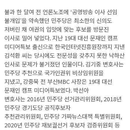
불과 한 달여 전 언론노조에
‘
공영방송 이사 선임
불개입
’
을 약속했던 민주당은 최소한의 신의도
저버린 채 여권의 입맛에 맞는 후보를 방문진
이사로 밀어 넣었다
.
지난
19
대 대선 문재인 캠프
미디어특보 출신으로 한국인터넷진흥원장까지 지낸
김석환 씨는 당시에도 전문성을 갖추지 못한 낙하산
인사로 문제가 불거졌던 인물이다
.
김기중 변호사는
민주당 추천으로 국가인권위 비상임위원을
지냈고
,
강중묵 전 부산
MBC
사장은
19
대 대선
문재인 캠프 미디어특보였다
.
박선아
변호사는
2016
년 민주당 선거관리위원회
, 2018
년
민주당 경기도당 공직후보자
추천관리위원회
,
민주당 가짜뉴스대책 특별위원회
,
2020
년 민주당 재보궐선거 후보자 검증위원회 등