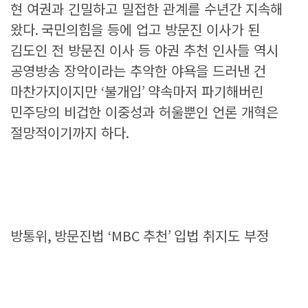
현 여권과 긴밀하고 밀접한 관계를 수년간 지속해
왔다
.
국민의힘을 등에 업고 방문진 이사가 된
김도인 전 방문진 이사 등 야권 추천 인사들 역시
공영방송 장악이라는 추악한 야욕을 드러낸 건
마찬가지이지만
‘
불개입
’
약속마저 파기해버린
민주당의 비겁한 이중성과 허울뿐인 언론 개혁은
절망적이기까지 하다
.
방통위
,
방문진법
‘MBC
추천
’
입법 취지도 부정