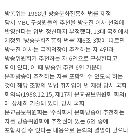
방통위는
1988
년 방송문화진흥회 법률 제정
당시
MBC
구성원들의 추천을 방문진 이사 선임에
반영한다는 입법 정신마저 부정했다
.
13
대 국회에서
제정된
‘
방송문화진흥회 법률
’
제
6
조
3
항에 따르면
방문진 이사는 국회의장이 추천하는 자
4
인과
방송위원회가 추천하는 자
6
인으로 구성한다고
되어 있다
.
이 때 방송위 추천
6
인 가운데
문화방송이 추천하는 자를 포함할 수 있도록 하는
것이 해당 조항의 입법 취지임이 법 제정 당시 국회
회의록
(1988.12.15,
제
17
차 문교공보위원회 회의
)
에 상세히 기술돼 있다
.
당시 국회
문교공보위원회는
‘
주식회사 문화방송이 추천하는
자를 방송위원회에 추천권이 있는
6
인 중에
포함시킬 수 있다는 내용으로 논의의 결말이 났으나