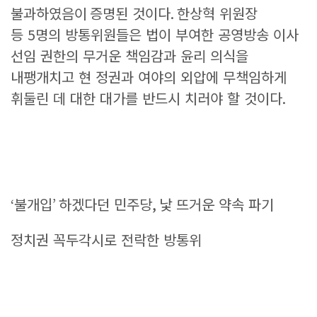
불과하였음이
증명된 것이다
.
한상혁 위원장
등
5
명의 방통위원들은 법이 부여한 공영방송 이사
선임 권한의 무거운 책임감과 윤리 의식을
내팽개치고 현 정권과 여야의 외압에 무책임하게
휘둘린 데 대한 대가를 반드시 치러야 할 것이다
.
‘
불개입
’
하겠다던 민주당
,
낯 뜨거운 약속 파기
정치권 꼭두각시로 전락한 방통위