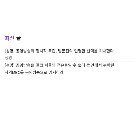
최신
글
[성명] 공영방송의 정치적 독립, 방문진의 현명한 선택을 기대한다
성명
[성명] 공영방송은 결코 서울의 전유물일 수 없다-법안에서 누락된
지역MBC를 공영방송으로 명시하라
성명
[7/27~7/29] 2026 ‘내일이 빛나는 어린이 캠프’ Day 3
조합활동
[7/27~7/29] 2026 <내일이 빛나는 어린이 캠프> Day 2
조합활동
[7/27~7/29] 2026 <내일이 빛나는 어린이 캠프> Day 1
조합활동
많이본
글