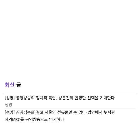
최신
글
[성명] 공영방송의 정치적 독립, 방문진의 현명한 선택을 기대한다
성명
[성명] 공영방송은 결코 서울의 전유물일 수 없다-법안에서 누락된
지역MBC를 공영방송으로 명시하라
성명
[7/27~7/29] 2026 ‘내일이 빛나는 어린이 캠프’ Day 3