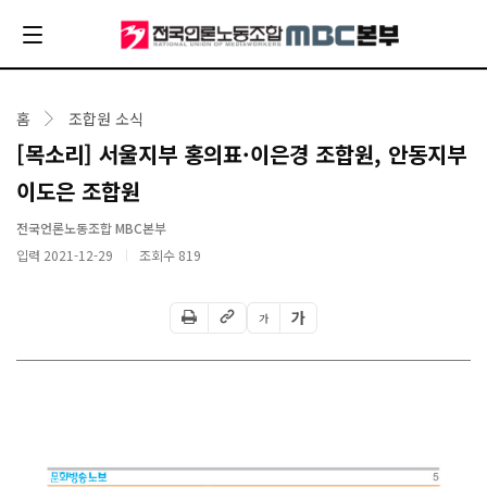
홈
조합원 소식
[목소리] 서울지부 홍의표·이은경 조합원, 안동지부
이도은 조합원
전국언론노동조합 MBC본부
입력 2021-12-29
조회수
819
가
가