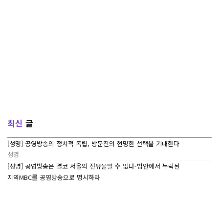
최신
글
[성명] 공영방송의 정치적 독립, 방문진의 현명한 선택을 기대한다
성명
[성명] 공영방송은 결코 서울의 전유물일 수 없다-법안에서 누락된
지역MBC를 공영방송으로 명시하라
성명
[7/27~7/29] 2026 ‘내일이 빛나는 어린이 캠프’ Day 3
조합활동