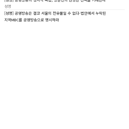
성명
[성명] 공영방송은 결코 서울의 전유물일 수 없다-법안에서 누락된
지역MBC를 공영방송으로 명시하라
성명
[7/27~7/29] 2026 ‘내일이 빛나는 어린이 캠프’ Day 3
조합활동
[7/27~7/29] 2026 <내일이 빛나는 어린이 캠프> Day 2
조합활동
[7/27~7/29] 2026 <내일이 빛나는 어린이 캠프> Day 1
조합활동
많이본
글
<추모> 목포지부 故 안윤석 조합원의 명복을 빕니다
성명
[보도자료] 법원 “2012년 MBC 파업 정당” 거듭 확인
보도자료
[민실위보고서] 누가 MBC에서 ‘세월호’를 금기어로
민주방송실천위원회
만들었는가
[민실위보고서] 파업중에 더욱 노골화 된 <뉴스데스크>의
민주방송실천위원회
불량품 생산