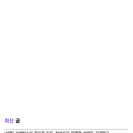
최신
글
[성명] 공영방송의 정치적 독립, 방문진의 현명한 선택을 기대한다