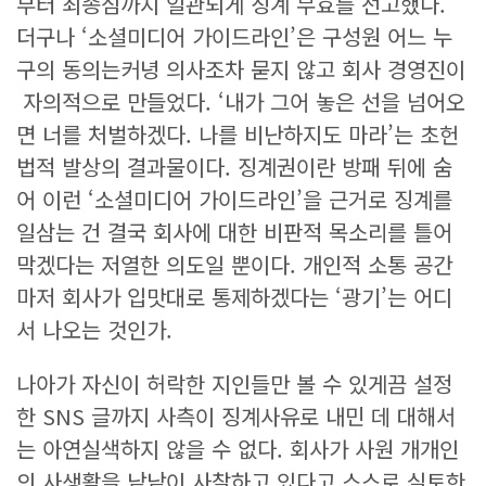
부터 최종심까지 일관되게 징계 무효를 선고했다.
더구나 ‘소셜미디어 가이드라인’은 구성원 어느 누
구의 동의는커녕 의사조차 묻지 않고 회사 경영진이
자의적으로 만들었다. ‘내가 그어 놓은 선을 넘어오
면 너를 처벌하겠다. 나를 비난하지도 마라’는 초헌
법적 발상의 결과물이다. 징계권이란 방패 뒤에 숨
어 이런 ‘소셜미디어 가이드라인’을 근거로 징계를
일삼는 건 결국 회사에 대한 비판적 목소리를 틀어
막겠다는 저열한 의도일 뿐이다. 개인적 소통 공간
마저 회사가 입맛대로 통제하겠다는 ‘광기’는 어디
서 나오는 것인가.
나아가 자신이 허락한 지인들만 볼 수 있게끔 설정
한 SNS 글까지 사측이 징계사유로 내민 데 대해서
는 아연실색하지 않을 수 없다. 회사가 사원 개개인
의 사생활을 낱낱이 사찰하고 있다고 스스로 실토한