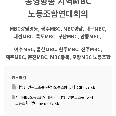
공영방송 지역
MBC
노동조합연대회의
MBC
강원영동
,
광주
MBC, MBC
경남
,
대구
MBC,
대전
MBC,
목포
MBC,
부산
MBC,
안동
MBC,
여수
MBC,
울산
MBC,
원주
MBC,
전주
MBC,
제주
MBC,
춘천
MBC, MBC
충북
,
포항
MBC
노동조합
첨부파일
성명1_언론노조는-진정-노동조합-맞나.pdf - 57 KB
지역MBC노동조합연대회의_성명_언론노조는_진정_
노동조합_맞나.hwp - 73 KB