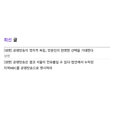
최신
글
[성명] 공영방송의 정치적 독립, 방문진의 현명한 선택을 기대한다
성명
[성명] 공영방송은 결코 서울의 전유물일 수 없다-법안에서 누락된
지역MBC를 공영방송으로 명시하라
성명
[7/27~7/29] 2026 ‘내일이 빛나는 어린이 캠프’ Day 3
조합활동
[7/27~7/29] 2026 <내일이 빛나는 어린이 캠프> Day 2
조합활동
[7/27~7/29] 2026 <내일이 빛나는 어린이 캠프> Day 1
조합활동