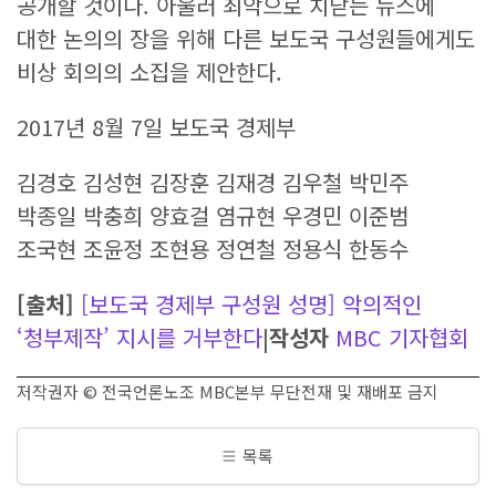
공개할 것이다. 아울러 최악으로 치닫는 뉴스에
대한 논의의 장을 위해 다른 보도국 구성원들에게도
비상 회의의 소집을 제안한다.
2017년 8월 7일 보도국 경제부
김경호 김성현 김장훈 김재경 김우철 박민주
박종일 박충희 양효걸 염규현 우경민 이준범
조국현 조윤정 조현용 정연철 정용식 한동수
[출처]
[보도국 경제부 구성원 성명] 악의적인
‘청부제작’ 지시를 거부한다
|
작성자
MBC 기자협회
저작권자 © 전국언론노조 MBC본부 무단전재 및 재배포 금지
목록