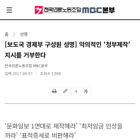
홈
성명
[보도국 경제부 구성원 성명] 악의적인 ′청부제작′
지시를 거부한다
전국언론노동조합 MBC본부
입력 2017-08-07
조회수
1,988
가
가
‘문화일보 1면대로 제작해라’ ‘최저임금 인상을
까라’ ‘표적증세로 비판해라’