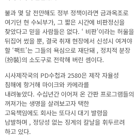
불과 몇 달 전만해도 정부 정책이라면 금과옥조로
여기던 현 수뇌부가, 그 짧은 시간에 비판정신을
찾았다고 믿을 사람들은 없다. ‘ 비판’이라는 허울을
뒤집어 썼을 뿐, 결국 취재 현장에서 신성시 여겨야
할 ‘팩트’는 그들의 욕심으로 재단돼 , 정치적 분장
(扮裝)의 소도구로 전락해 버린 셈이다.
시사제작국의 PD수첩과 2580은 제작 자율성
침해에 항거해 마이크와 카메라를
내려놓았다. 수십년간 이어져 온 간판 프로그램들의
꺼져가는 생명을 살려보고자 택한
고육책임에도 회사는 또다시 대기 발령을
남발하며 , 정당성 없는 징계의 칼날을 휘두르려
하고 있다.