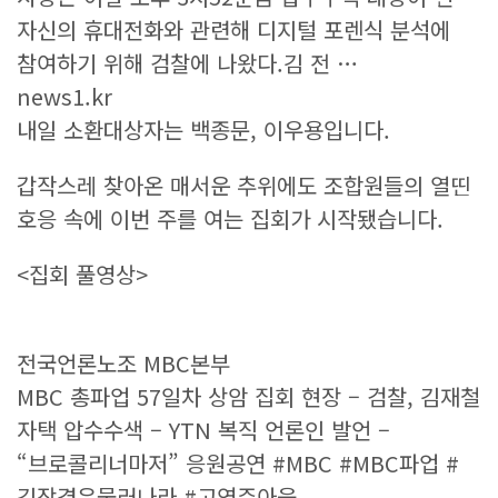
자신의 휴대전화와 관련해 디지털 포렌식 분석에
참여하기 위해 검찰에 나왔다.김 전 …
news1.kr
내일 소환대상자는 백종문, 이우용입니다.
갑작스레 찾아온 매서운 추위에도 조합원들의 열띤
호응 속에 이번 주를 여는 집회가 시작됐습니다.
<집회 풀영상>
전국언론노조 MBC본부
MBC 총파업 57일차 상암 집회 현장 – 검찰, 김재철
자택 압수수색 – YTN 복직 언론인 발언 –
“브로콜리너마저” 응원공연 #MBC #MBC파업 #
김장겸은물러나라 #고영주아웃