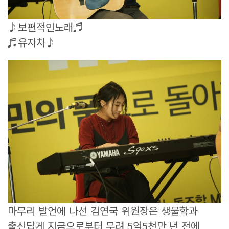
♪보편적인노래♬
♬유자차♪
마무리 발언에 나선 김연국 위원장은 생물학과
출신답게 지금으로부터 무려 5억5천만 년 전에