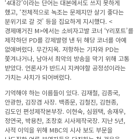
‘4대강’이라는 단어는 대본에서도 쓰지 못하게
했고, ‘전체적으로 녹조는 문제지만 살기 좋다는
분위기로 갈 것’ 등을 집요하게 지시했다. <
경제매거진 M>에서는 소비자고발 코너 ‘Y리포트’를
제작하던 PD를 강제발령 낸 뒤 해당 코너를 아예
없애버렸다. 무간지옥. 저항하는 기자와 PD는
쫓겨나거나, 남아서 최악의 방송을 막기 위해 고통
받았다. 언론사가 반드시 지켜야할 공정성이라는
가치는 사치가 되어버렸다.
기억해야 하는 이름들이 있다. 김재철, 김종국,
안광한, 김장겸 사장. 백종문, 김철진, 김현종,
김도인 편성제작본부장. 이현숙, 심원택, 송재우,
정연국, 박용찬, 조창호 시사제작국장. 지난 5년,
사적 이익을 위해 MBC의 시사 보도 부문을