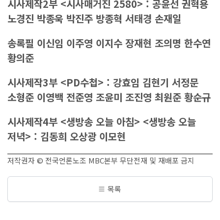
시사제작
2
부
<
시사매거진
2580> :
공윤선 권혁용
노경진 박종욱 박진주 방종혁 서태경 손재일
송록필 이신임 이주영 이지수 장재현 조의명 한수연
황의준
시사제작
3
부
<PD
수첩
> :
강효임 김현기 서정문
소형준 이영백 전준영 조윤미 조진영 최원준 황순규
시사제작
4
부
<
생방송 오늘 아침
> <
생방송 오늘
저녁
> :
김동희 오상광 이모현
저작권자 © 전국언론노조 MBC본부 무단전재 및 재배포 금지
목록