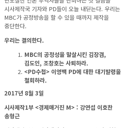
난도질한 언론 부역자들을 단죄하는 첫 걸음을
시사제작국 기자와 PD들이 오늘 내딛는다. 우리는
MBC가 공정방송을 할 수 있을 때까지 제작을
중단한다.
우리는 결의한다
.
MBC
의 공정성을 말살시킨 김장겸
,
김도인
,
조창호는 사퇴하라
.
<PD
수첩
>
이영백
PD
에 대한 대기발령을
철회하라
.
2017
년
8
월
3
일
시사제작
1
부
<
경제매거진
M> :
강연섭 이호찬
송형근