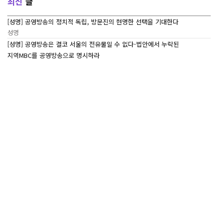
최신
글
[성명] 공영방송의 정치적 독립, 방문진의 현명한 선택을 기대한다
성명
[성명] 공영방송은 결코 서울의 전유물일 수 없다-법안에서 누락된
지역MBC를 공영방송으로 명시하라
성명
[7/27~7/29] 2026 ‘내일이 빛나는 어린이 캠프’ Day 3
조합활동
[7/27~7/29] 2026 <내일이 빛나는 어린이 캠프> Day 2
조합활동
[7/27~7/29] 2026 <내일이 빛나는 어린이 캠프> Day 1
조합활동
많이본
글
<추모> 목포지부 故 안윤석 조합원의 명복을 빕니다
성명
[보도자료] 법원 “2012년 MBC 파업 정당” 거듭 확인
보도자료
[민실위보고서] 누가 MBC에서 ‘세월호’를 금기어로
민주방송실천위원회
만들었는가