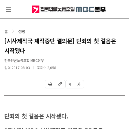
홈
성명
[시사제작국 제작중단 결의문] 단죄의 첫 걸음은
시작됐다
전국언론노동조합 MBC본부
입력 2017-08-03
조회수
2,058
가
가
단죄의 첫 걸음은 시작됐다
.