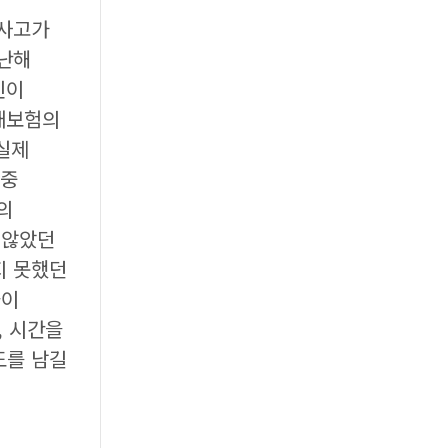
 사고가
지난해
인이
산재보험의
실제
집중
의
 않았던
지 못했던
들이
, 시간을
도를 남길