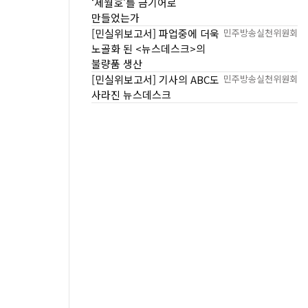
‘세월호’를 금기어로
만들었는가
[민실위보고서] 파업중에 더욱
민주방송실천위원회
노골화 된 <뉴스데스크>의
불량품 생산
[민실위보고서] 기사의 ABC도
민주방송실천위원회
사라진 뉴스데스크