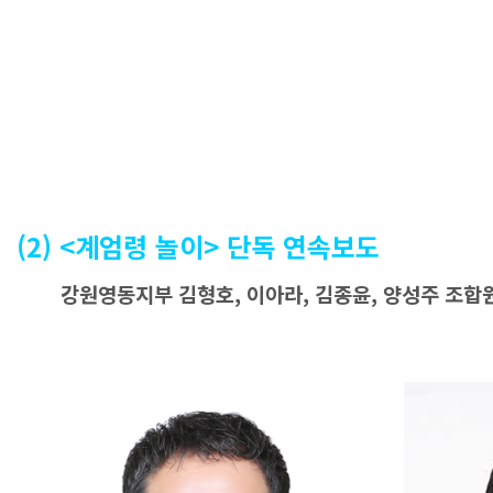
(2) <계엄령 놀이> 단독 연속보도
강원영동지부 김형호, 이아라, 김종윤, 양성주 조합