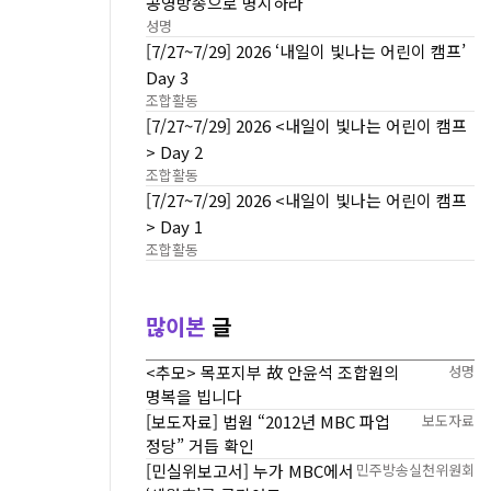
공영방송으로 명시하라
성명
[7/27~7/29] 2026 ‘내일이 빛나는 어린이 캠프’
Day 3
조합활동
[7/27~7/29] 2026 <내일이 빛나는 어린이 캠프
> Day 2
조합활동
[7/27~7/29] 2026 <내일이 빛나는 어린이 캠프
> Day 1
조합활동
많이본
글
<추모> 목포지부 故 안윤석 조합원의
성명
명복을 빕니다
[보도자료] 법원 “2012년 MBC 파업
보도자료
정당” 거듭 확인
[민실위보고서] 누가 MBC에서
민주방송실천위원회