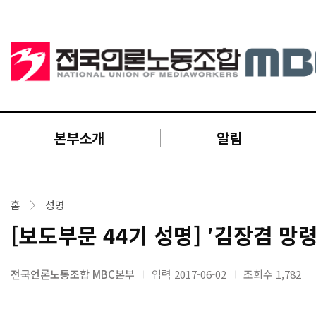
본부소개
알림
홈
성명
[보도부문 44기 성명] ′김장겸 망
전국언론노동조합 MBC본부
입력 2017-06-02
조회수
1,782