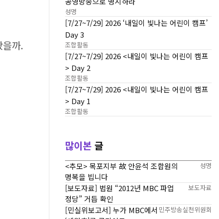
공영방송으로 명시하라
성명
[7/27~7/29] 2026 ‘내일이 빛나는 어린이 캠프’
Day 3
봤을까.
조합활동
[7/27~7/29] 2026 <내일이 빛나는 어린이 캠프
> Day 2
조합활동
[7/27~7/29] 2026 <내일이 빛나는 어린이 캠프
> Day 1
조합활동
많이본
글
<추모> 목포지부 故 안윤석 조합원의
성명
명복을 빕니다
[보도자료] 법원 “2012년 MBC 파업
보도자료
정당” 거듭 확인
[민실위보고서] 누가 MBC에서
민주방송실천위원회