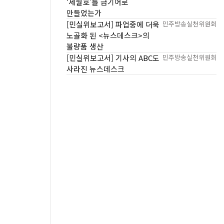
‘세월호’를 금기어로
만들었는가
[민실위보고서] 파업중에 더욱
민주방송실천위원회
노골화 된 <뉴스데스크>의
불량품 생산
[민실위보고서] 기사의 ABC도
민주방송실천위원회
사라진 뉴스데스크