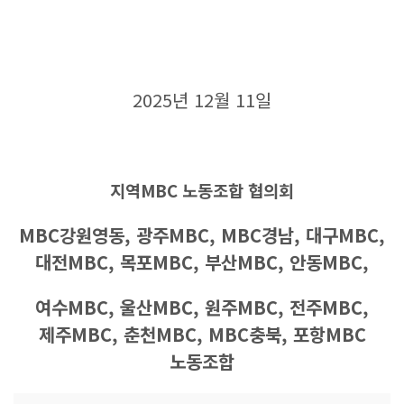
2025년 12월 11일
지역
MBC
노동조합 협의회
MBC
강원영동
,
광주
MBC, MBC
경남
,
대구
MBC,
대전
MBC,
목포
MBC,
부산
MBC,
안동
MBC,
여수
MBC,
울산
MBC,
원주
MBC,
전주
MBC,
제주
MBC,
춘천
MBC, MBC
충북
,
포항
MBC
노동조합