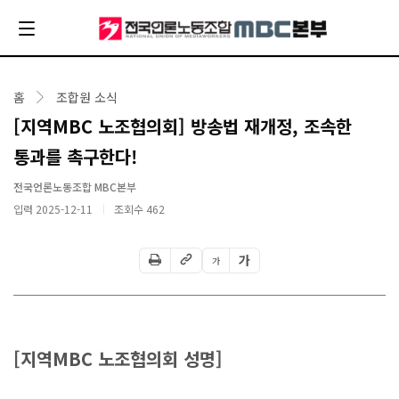
홈
조합원 소식
[지역MBC 노조협의회] 방송법 재개정, 조속한
통과를 촉구한다!
전국언론노동조합 MBC본부
입력 2025-12-11
조회수
462
가
가
[지역MBC 노조협의회 성명]