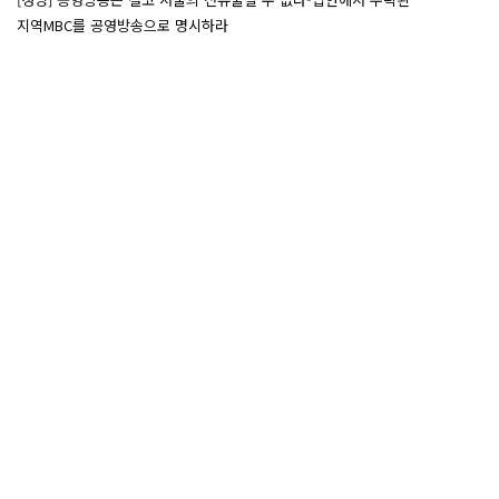
지역MBC를 공영방송으로 명시하라
성명
[7/27~7/29] 2026 ‘내일이 빛나는 어린이 캠프’ Day 3
조합활동
[7/27~7/29] 2026 <내일이 빛나는 어린이 캠프> Day 2
조합활동
[7/27~7/29] 2026 <내일이 빛나는 어린이 캠프> Day 1
조합활동
많이본
글
<추모> 목포지부 故 안윤석 조합원의 명복을 빕니다
성명
[보도자료] 법원 “2012년 MBC 파업 정당” 거듭 확인
보도자료
[민실위보고서] 누가 MBC에서 ‘세월호’를 금기어로
민주방송실천위원회
만들었는가
[민실위보고서] 파업중에 더욱 노골화 된 <뉴스데스크>의
민주방송실천위원회
불량품 생산
[민실위보고서] 기사의 ABC도 사라진 뉴스데스크
민주방송실천위원회