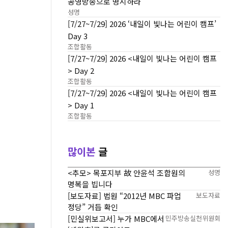
공영방송으로 명시하라
성명
[7/27~7/29] 2026 ‘내일이 빛나는 어린이 캠프’
Day 3
조합활동
[7/27~7/29] 2026 <내일이 빛나는 어린이 캠프
> Day 2
조합활동
[7/27~7/29] 2026 <내일이 빛나는 어린이 캠프
> Day 1
조합활동
많이본
글
<추모> 목포지부 故 안윤석 조합원의
성명
명복을 빕니다
[보도자료] 법원 “2012년 MBC 파업
보도자료
정당” 거듭 확인
[민실위보고서] 누가 MBC에서
민주방송실천위원회