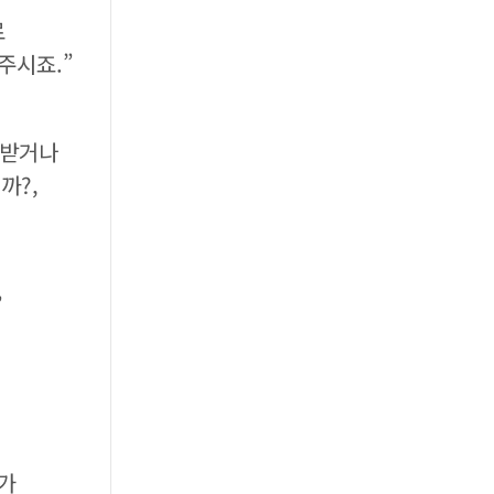
로
주시죠.”
 받거나
까?,
”
가