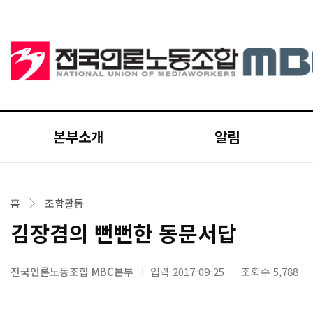
본부소개
알림
홈
조합활동
김장겸의 뻔뻔한 동문서답
전국언론노동조합 MBC본부
입력 2017-09-25
조회수
5,788