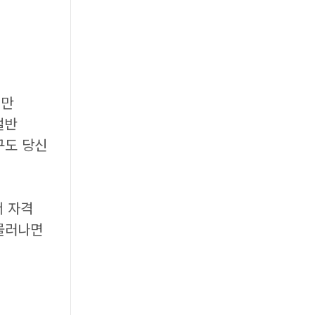
지만
절반
구도 당신
서 자격
 물러나면