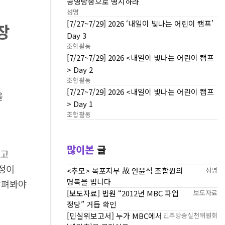
공영방송으로 명시하라
성명
[7/27~7/29] 2026 ‘내일이 빛나는 어린이 캠프’
장
Day 3
조합활동
[7/27~7/29] 2026 <내일이 빛나는 어린이 캠프
> Day 2
조합활동
[7/27~7/29] 2026 <내일이 빛나는 어린이 캠프
을
> Day 1
조합활동
많이본
글
이고
과정이
<추모> 목포지부 故 안윤석 조합원의
성명
명복을 빕니다
살펴봐야
[보도자료] 법원 “2012년 MBC 파업
보도자료
정당” 거듭 확인
[민실위보고서] 누가 MBC에서
민주방송실천위원회