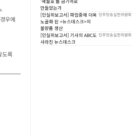
‘세월호’를 금기어로
만들었는가
수
[민실위보고서] 파업중에 더욱
민주방송실천위원회
 경우에
노골화 된 <뉴스데스크>의
불량품 생산
[민실위보고서] 기사의 ABC도
민주방송실천위원회
사라진 뉴스데스크
않도록