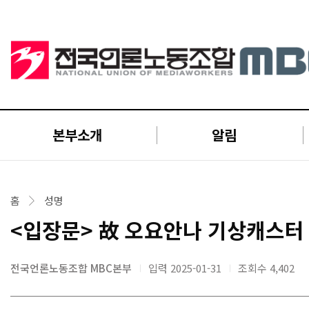
본부소개
알림
홈
성명
<입장문> 故 오요안나 기상캐스터 
전국언론노동조합 MBC본부
입력 2025-01-31
조회수
4,402