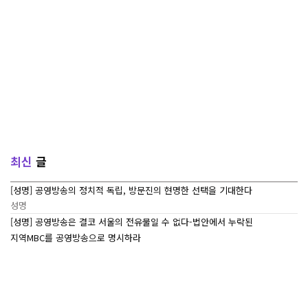
최신
글
[성명] 공영방송의 정치적 독립, 방문진의 현명한 선택을 기대한다
성명
[성명] 공영방송은 결코 서울의 전유물일 수 없다-법안에서 누락된
지역MBC를 공영방송으로 명시하라
성명
[7/27~7/29] 2026 ‘내일이 빛나는 어린이 캠프’ Day 3
조합활동
[7/27~7/29] 2026 <내일이 빛나는 어린이 캠프> Day 2