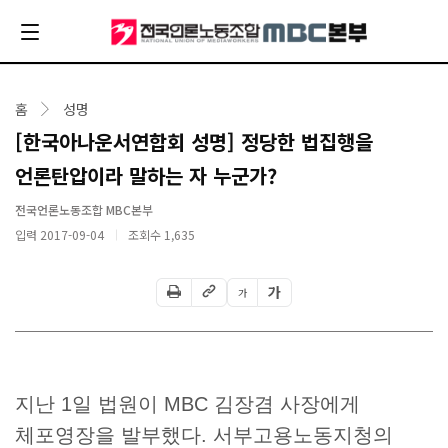
홈
성명
[한국아나운서연합회 성명] 정당한 법집행을
언론탄압이라 말하는 자 누군가?
전국언론노동조합 MBC본부
입력 2017-09-04
조회수
1,635
가
가
지난 1일 법원이 MBC 김장겸 사장에게
체포영장을 발부했다. 서부고용노동지청의