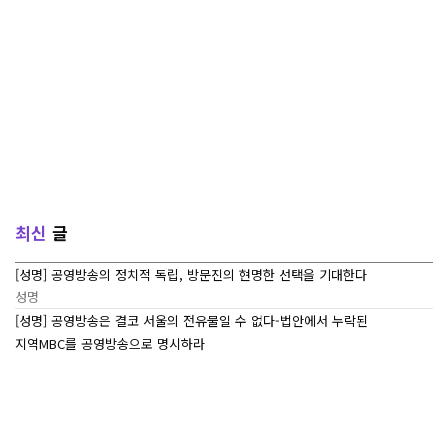
최신
글
[성명] 공영방송의 정치적 독립, 방문진의 현명한 선택을 기대한다
성명
[성명] 공영방송은 결코 서울의 전유물일 수 없다-법안에서 누락된
지역MBC를 공영방송으로 명시하라
성명
[7/27~7/29] 2026 ‘내일이 빛나는 어린이 캠프’ Day 3
조합활동
[7/27~7/29] 2026 <내일이 빛나는 어린이 캠프> Day 2