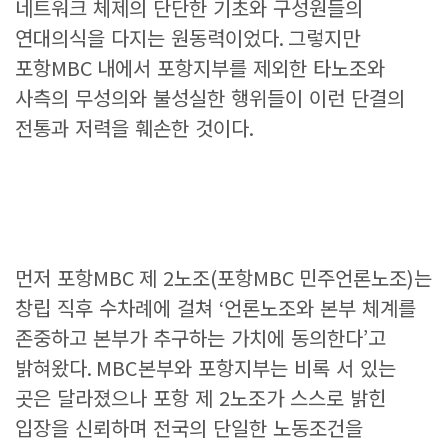
네트워크 체제의 단단한 기초와 구성원들의
연대의식을 다지는 원동력이었다
.
그렇지만
포항
MBC
내에서 포항지부를 제외한 타노조와
사측의 무성의와 불성실한 행위들이 이런 단결의
전통과 저력을 훼손한 것이다
.
먼저 포항
MBC
제
2
노조
(
포항
MBC
민주언론노조
)
는
창립 직후 수차례에 걸쳐
‘
언론노조와 본부 체계를
존중하고 본부가 추구하는 가치에 동의한다
’
고
밝혀왔다
. MBC
본부와 포항지부는 비록 서 있는
곳은 달라졌으나 포항 제
2
노조가 스스로 밝힌
입장을 신뢰하며 전국의 단일한 노동조건을