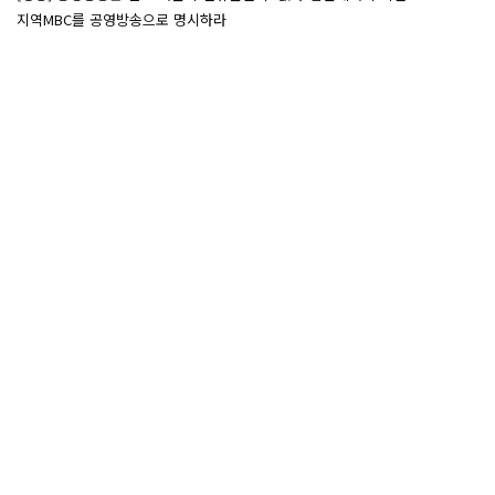
지역MBC를 공영방송으로 명시하라
성명
[7/27~7/29] 2026 ‘내일이 빛나는 어린이 캠프’ Day 3
조합활동
[7/27~7/29] 2026 <내일이 빛나는 어린이 캠프> Day 2
조합활동
[7/27~7/29] 2026 <내일이 빛나는 어린이 캠프> Day 1
조합활동
많이본
글
<추모> 목포지부 故 안윤석 조합원의 명복을 빕니다
성명
[보도자료] 법원 “2012년 MBC 파업 정당” 거듭 확인
보도자료
[민실위보고서] 누가 MBC에서 ‘세월호’를 금기어로
민주방송실천위원회
만들었는가
[민실위보고서] 파업중에 더욱 노골화 된 <뉴스데스크>의
민주방송실천위원회
불량품 생산
[민실위보고서] 기사의 ABC도 사라진 뉴스데스크
민주방송실천위원회