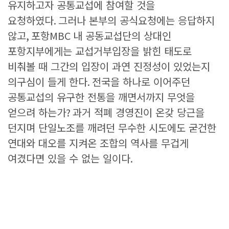
유지하고자 공통교섭에 참여할 것을
요청하였다
.
그러나 본부의 공식요청에는 응답하지
않고
,
포항
MBC
내 공동교섭단의 상대인
포항지부에게는 교섭거부입장을 밝힌 태도로
비춰볼 때 그간의 입장이 과연 진정성이 있었는지
의구심이 들게 한다
.
전국을 하나로 이어주던
공통교섭의 유구한 전통을 깨면서까지 무엇을
얻으려 하는가
?
과거 적폐 경영진이 온갖 당근을
던지며 단일노조를 깨려던 무수한 시도에도 굳건한
연대와 대오를 지켜온 조합의 역사를 무겁게
여겼다면 있을 수 없는 일이다
.