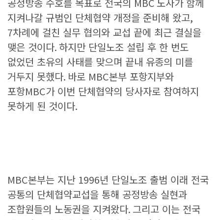
공정방송 수호를 목표로 전국의
MBC
노사가 함께
지켜나갈 규범인 단체협약 개정을 준비해 왔고
,
7
차례에 걸친 실무 협의와 교섭 끝에 최근 결실을
맺은 것이다
.
하지만 단일노조 설립 후 한 번도
없었던 초유의 사태를 맞으며 끝내 유종의 미를
거두지 못했다
.
바로
MBC
본부 포항지부와
포항
MBC
가 이번 단체협약의 당사자로 참여하지
못하게 된 것이다
.
MBC
본부는 지난
1996
년 단일노조 출범 이래 전국
공통의 단체협약교섭을 통해 공정방송 실현과
조합원들의 노동권을 지켜왔다
.
그리고 이는 전국