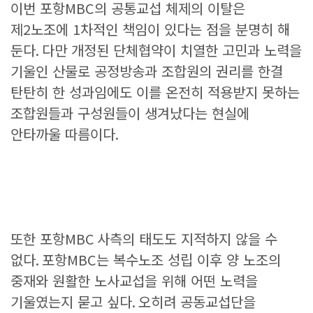
이번 포항
MBC
의 공통교섭 체제의 이탈은
제
2
노조에
1
차적인 책임이 있다는 점을 분명히 해
둔다
.
다만 개정된 단체협약이 치열한 고민과 노력을
기울인 산물로 공정방송과 조합원의 권리를 한결
탄탄히 한 성과임에도 이를 온전히 적용받지 못하는
조합원들과 구성원들이 생겨났다는 현실에
안타까울 따름이다
.
또한 포항
MBC
사측의 태도도 지적하지 않을 수
없다
.
포항
MBC
는 복수노조 성립 이후 양 노조의
중재와 원활한 노사교섭을 위해 어떤 노력을
기울였는지 묻고 싶다
.
오히려 공동교섭단을