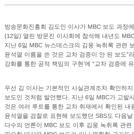
방송문화진흥회 김도인 이사가
MBC
보도 과정에
(12
일
)
열린 방문진 이사회에 참석해 내년도
MB
지난
6
일
MBC
뉴스데스크의 김웅 녹취록 관련 
윤석열 이름을 쓴 것은 교차 검증이 안 된 보도
”
라
강화를 통한 공적 책임의 구현
’
에
“
교차 검증에 
우선 김 이사는 기본적인 사실관계조차 확인하지
보도인 것처럼 발언했다
.
지난
6
일
MBC
가 고발
것은 여러 루트를 통한 교차 취재에서 확인된 내
윤석열을 검찰로 표현해 보도했던
SBS
도 다음날
다수의 언론이
MBC
보도 이후 김웅 녹취록 관련