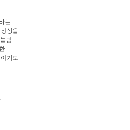
현하는
공정성을
 불법
순한
증이기도
를