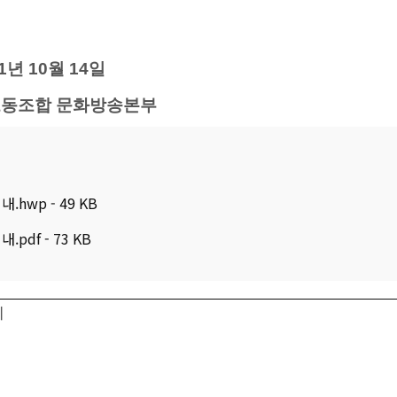
1
년
10
월
14
일
동조합 문화방송본부
hwp - 49 KB
df - 73 KB
지