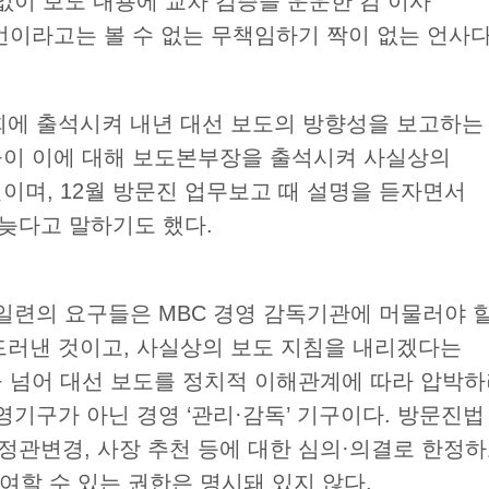
없이 보도 내용에 교차 검증을 운운한 김 이사
언이라고는 볼 수 없는 무책임하기 짝이 없는 언사
에 출석시켜 내년 대선 보도의 방향성을 보고하는
들이 이에 대해 보도본부장을 출석시켜 사실상의
일이며
, 12
월 방문진 업무보고 때 설명을 듣자면서
 늦다고 말하기도 했다
.
 일련의 요구들은
MBC
경영 감독기관에 머물러야 
드러낸 것이고
,
사실상의 보도 지침을 내리겠다는
 넘어 대선 보도를 정치적 이해관계에 따라 압박
영기구가 아닌 경영
‘
관리
·
감독
’
기구이다
.
방문진법
정관변경
,
사장 추천 등에 대한 심의
·
의결로 한정하
여할 수 있는 권한은 명시돼 있지 않다
.