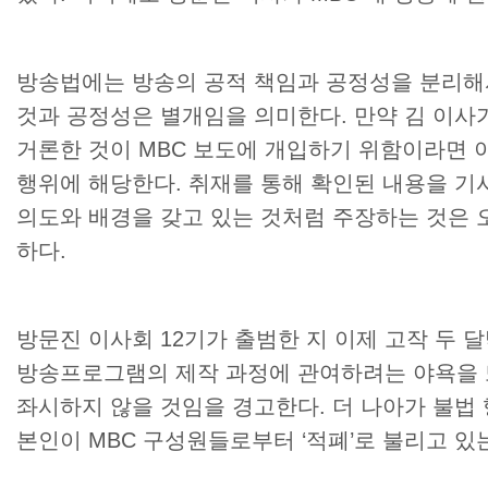
방송법에는 방송의 공적 책임과 공정성을 분리해
것과 공정성은 별개임을 의미한다
.
만약 김 이사
거론한 것이
MBC
보도에 개입하기 위함이라면 이
행위에 해당한다
.
취재를 통해 확인된 내용을 기
의도와 배경을 갖고 있는 것처럼 주장하는 것은 
하다
.
방문진 이사회
12
기가 출범한 지 이제 고작 두 
방송프로그램의 제작 과정에 관여하려는 야욕을
좌시하지 않을 것임을 경고한다
.
더 나아가 불법
본인이
MBC
구성원들로부터
‘
적폐
’
로 불리고 있