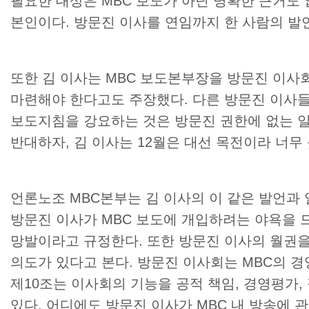
필요한 대상은
MBC
보도가 아닌 명확한 근거도 
본인이다
.
방문진 이사를 연임까지 한 사람의 발
또한 김 이사는
MBC
보도본부장을 방문진 이사회
마련해야 한다고도 주장했다
.
다른 방문진 이사
보도지침을 강요하는 것은 방문진 권한에 없는 
반대하자
,
김 이사는
12
월은 대선 목전이라 너무
언론노조
MBC
본부는 김 이사의 이 같은 발언과
방문진 이사가
MBC
보도에 개입하려는 야욕을 
망발이라고 규정한다
.
또한 방문진 이사의 월권을
의도가 있다고 본다
.
방문진 이사회는
MBC
의 경
제
10
조는 이사회의 기능을 공적 책임
,
경영평가
,
있다
.
어디에도 방문진 이사가
MBC
내 방송에 관