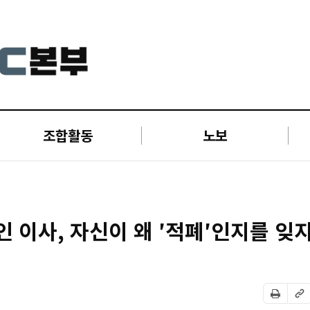
조합활동
노보
인 이사, 자신이 왜 ′적폐′인지를 잊