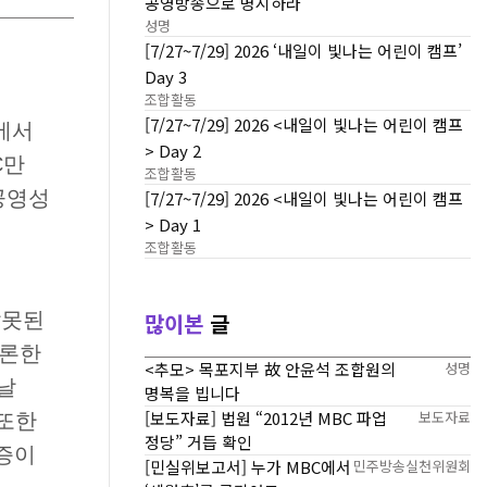
공영방송으로 명시하라
성명
[7/27~7/29] 2026 ‘내일이 빛나는 어린이 캠프’
Day 3
조합활동
[7/27~7/29] 2026 <내일이 빛나는 어린이 캠프
에서
> Day 2
C
만
조합활동
공영성
[7/27~7/29] 2026 <내일이 빛나는 어린이 캠프
> Day 1
조합활동
잘못된
많이본
글
거론한
<추모> 목포지부 故 안윤석 조합원의
성명
날
명복을 빕니다
[보도자료] 법원 “2012년 MBC 파업
보도자료
또한
정당” 거듭 확인
증이
[민실위보고서] 누가 MBC에서
민주방송실천위원회