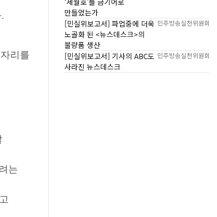
‘세월호’를 금기어로
만들었는가
다
.
[민실위보고서] 파업중에 더욱
민주방송실천위원회
노골화 된 <뉴스데스크>의
불량품 생산
 자리를
[민실위보고서] 기사의 ABC도
민주방송실천위원회
사라진 뉴스데스크
할
하려는
고