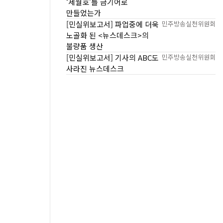
‘세월호’를 금기어로
만들었는가
[민실위보고서] 파업중에 더욱
민주방송실천위원회
노골화 된 <뉴스데스크>의
불량품 생산
[민실위보고서] 기사의 ABC도
민주방송실천위원회
사라진 뉴스데스크