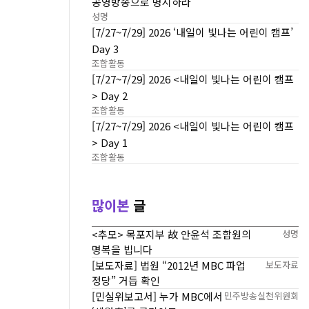
공영방송으로 명시하라
성명
[7/27~7/29] 2026 ‘내일이 빛나는 어린이 캠프’
Day 3
조합활동
[7/27~7/29] 2026 <내일이 빛나는 어린이 캠프
> Day 2
조합활동
[7/27~7/29] 2026 <내일이 빛나는 어린이 캠프
> Day 1
조합활동
많이본
글
<추모> 목포지부 故 안윤석 조합원의
성명
명복을 빕니다
[보도자료] 법원 “2012년 MBC 파업
보도자료
정당” 거듭 확인
[민실위보고서] 누가 MBC에서
민주방송실천위원회