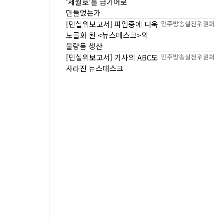
‘세월호’를 금기어로
만들었는가
[민실위보고서] 파업중에 더욱
민주방송실천위원회
노골화 된 <뉴스데스크>의
불량품 생산
[민실위보고서] 기사의 ABC도
민주방송실천위원회
사라진 뉴스데스크