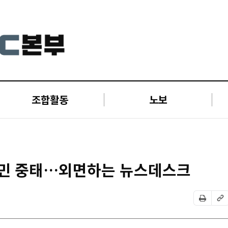
조합활동
노보
 농민 중태…외면하는 뉴스데스크