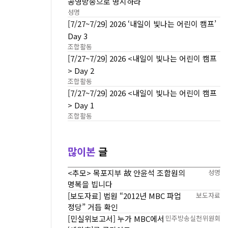
공영방송으로 명시하라
성명
[7/27~7/29] 2026 ‘내일이 빛나는 어린이 캠프’
Day 3
조합활동
[7/27~7/29] 2026 <내일이 빛나는 어린이 캠프
> Day 2
조합활동
[7/27~7/29] 2026 <내일이 빛나는 어린이 캠프
> Day 1
조합활동
많이본
글
<추모> 목포지부 故 안윤석 조합원의
성명
명복을 빕니다
[보도자료] 법원 “2012년 MBC 파업
보도자료
정당” 거듭 확인
[민실위보고서] 누가 MBC에서
민주방송실천위원회