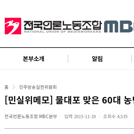
본부소개
알림
홈
민주방송실천위원회
[민실위메모] 물대포 맞은 60대
전국언론노동조합 MBC본부
입력 2015-11-20
조회수
4,535