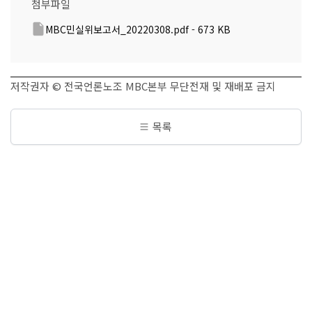
첨부파일
MBC민실위보고서_20220308.pdf - 673 KB
저작권자 © 전국언론노조 MBC본부 무단전재 및 재배포 금지
목록