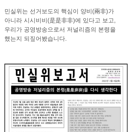
민실위는 선거보도의 핵심이 양비(兩非)가
아니라 시시비비(是是非非)에 있다고 보고,
우리가 공영방송으로서 저널리즘의 본령을
했는지 되짚어봤습니다.