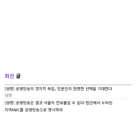
최신
글
[성명] 공영방송의 정치적 독립, 방문진의 현명한 선택을 기대한다
성명
[성명] 공영방송은 결코 서울의 전유물일 수 없다-법안에서 누락된
지역MBC를 공영방송으로 명시하라
성명
[7/27~7/29] 2026 ‘내일이 빛나는 어린이 캠프’ Day 3
조합활동