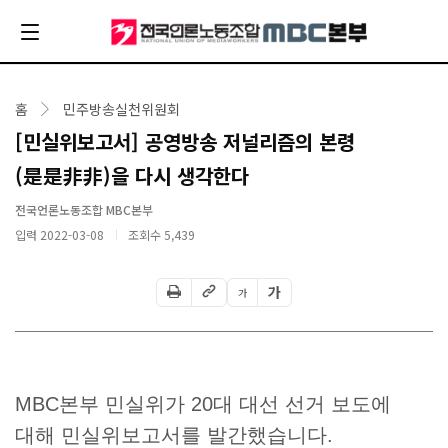
홈
민주방송실천위원회
[민실위보고서] 공영방송 저널리즘의 본령
(是是非非)을 다시 생각한다
전국언론노동조합 MBC본부
입력 2022-03-08
조회수
5,439
가
가
MBC본부 민실위가 20대 대선 선거 보도에
대해 민실위보고서를 발간했습니다.