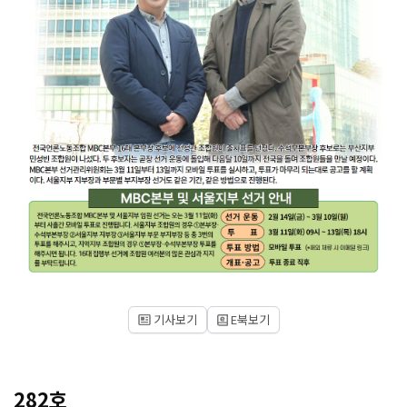
기사보기
E북보기
282호