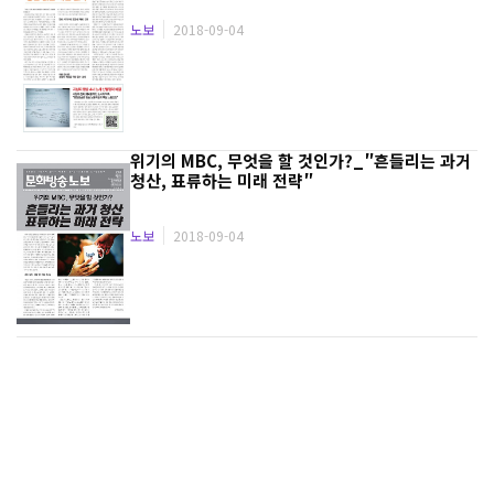
노보
2018-09-04
위
기
의
M
B
C
,
무
엇
을
할
것
인
가
?
_
″
흔
들
리
는
과
거
청
산
,
표
류
하
는
미
래
전
략
″
노보
2018-09-04