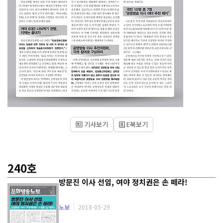
기사보기
E북보기
240호
방
문
진
이
사
선
임
,
여
야
정
치
권
은
손
떼
라
!
노보
2018-05-29