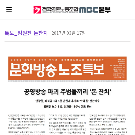
특보_임원진 돈잔치
2017년 03월 17일