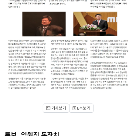
기사보기
E북보기
특보_임원진 돈잔치