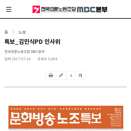
홈
노보
특보_김민식PD 인사위
전국언론노동조합 MBC본부
입력 2017-07-14
조회수
5,454
가
가