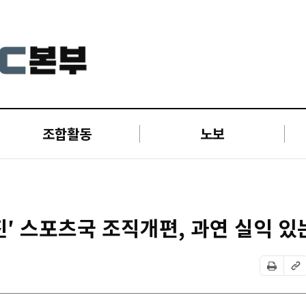
조합활동
노보
′ 스포츠국 조직개편, 과연 실익 있