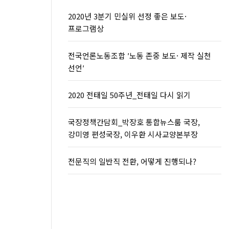
2020년 3분기 민실위 선정 좋은 보도·
프로그램상
전국언론노동조합 ′노동 존중 보도· 제작 실천
선언′
2020 전태일 50주년_전태일 다시 읽기
국장정책간담회_박장호 통합뉴스룸 국장,
강미영 편성국장, 이우환 시사교양본부장
전문직의 일반직 전환, 어떻게 진행되나?