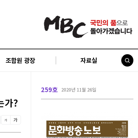
조합원 광장
자료실
259호
2020년 11월 26일
는가?
가
가