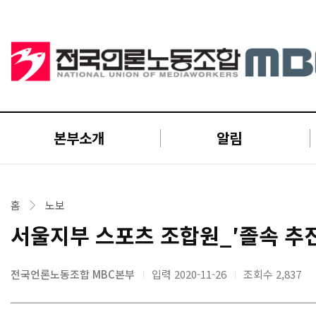
본부소개
알림
홈
노보
서울지부 스포츠 조합원_′졸속 추진
전국언론노동조합 MBC본부
입력 2020-11-26
조회수
2,837