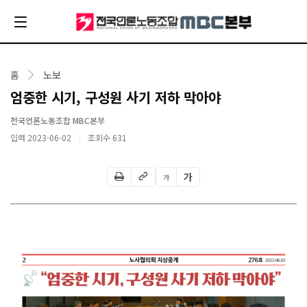
홈
노보
엄중한 시기, 구성원 사기 저하 막아야
전국언론노동조합 MBC본부
입력 2023-06-02
조회수
631
가
가