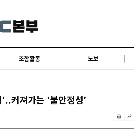
조합활동
노보
′..커져가는 ′불안정성′