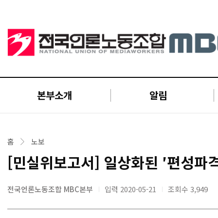
본부소개
알림
홈
노보
[민실위보고서] 일상화된 ′편성파격
전국언론노동조합 MBC본부
입력 2020-05-21
조회수
3,949