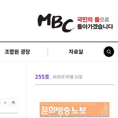
조합원 광장
자료실
255호
2020년 05월 21일
가
가