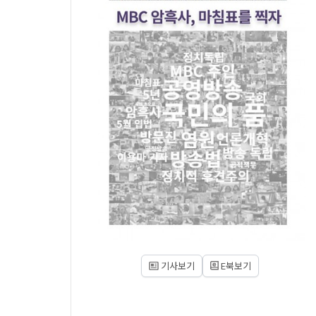
기사보기
E북보기