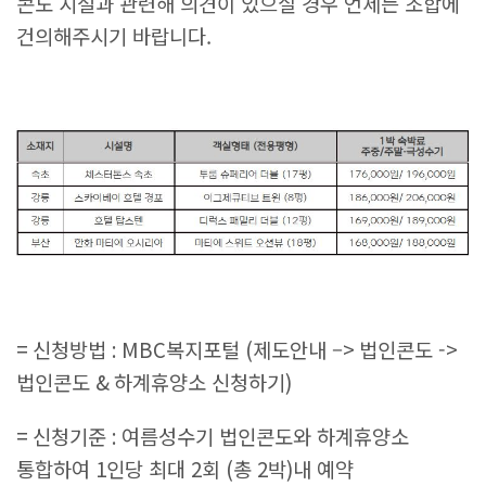
콘도 시설과 관련해 의견이 있으실 경우 언제든 조합에
건의해주시기 바랍니다.
=
신청방법
: MBC
복지포털
(
제도안내 –
>
법인콘도 ->
법인콘도
&
하계휴양소 신청하기
)
=
신청기준
:
여름성수기 법인콘도와 하계휴양소
통합하여
1
인당 최대
2
회
(
총
2
박
)
내 예약