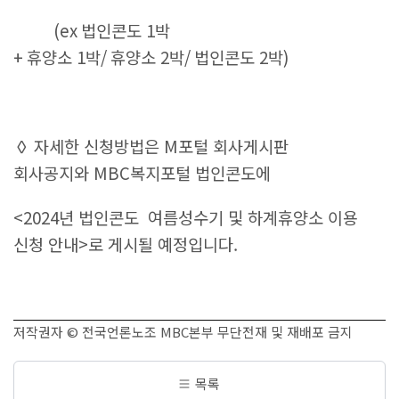
(ex
법인콘도
1
박
+
휴양소
1
박
/
휴양소
2
박
/
법인콘도
2
박
)
◊
자세한 신청방법은
M
포털 회사게시판
회사공지와
MBC
복지포털 법인콘도에
<
2024
년 법인콘도 여름성수기 및 하계휴양소 이용
신청 안내
>
로 게시될 예정입니다.
저작권자 © 전국언론노조 MBC본부 무단전재 및 재배포 금지
목록