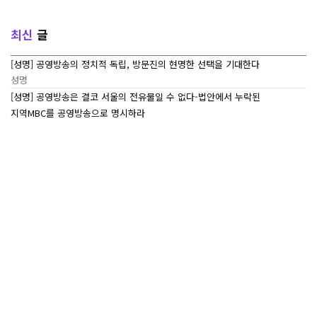
최신
글
[성명] 공영방송의 정치적 독립, 방문진의 현명한 선택을 기대한다
성명
[성명] 공영방송은 결코 서울의 전유물일 수 없다-법안에서 누락된
지역MBC를 공영방송으로 명시하라
성명
[7/27~7/29] 2026 ‘내일이 빛나는 어린이 캠프’ Day 3
조합활동
[7/27~7/29] 2026 <내일이 빛나는 어린이 캠프> Day 2
조합활동
[7/27~7/29] 2026 <내일이 빛나는 어린이 캠프> Day 1
조합활동
많이본
글
<추모> 목포지부 故 안윤석 조합원의 명복을 빕니다
성명
[보도자료] 법원 “2012년 MBC 파업 정당” 거듭 확인
보도자료