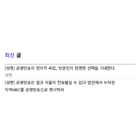
최신
글
[성명] 공영방송의 정치적 독립, 방문진의 현명한 선택을 기대한다
성명
[성명] 공영방송은 결코 서울의 전유물일 수 없다-법안에서 누락된
지역MBC를 공영방송으로 명시하라
성명
[7/27~7/29] 2026 ‘내일이 빛나는 어린이 캠프’ Day 3
조합활동
[7/27~7/29] 2026 <내일이 빛나는 어린이 캠프> Day 2
조합활동
[7/27~7/29] 2026 <내일이 빛나는 어린이 캠프> Day 1
조합활동