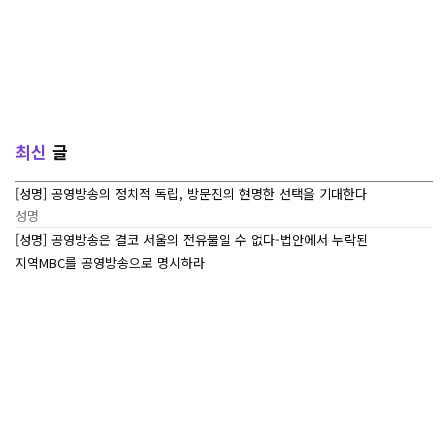
최신
글
[성명] 공영방송의 정치적 독립, 방문진의 현명한 선택을 기대한다
성명
[성명] 공영방송은 결코 서울의 전유물일 수 없다-법안에서 누락된
지역MBC를 공영방송으로 명시하라
성명
[7/27~7/29] 2026 ‘내일이 빛나는 어린이 캠프’ Day 3
조합활동
[7/27~7/29] 2026 <내일이 빛나는 어린이 캠프> Day 2
조합활동
[7/27~7/29] 2026 <내일이 빛나는 어린이 캠프> Day 1
조합활동