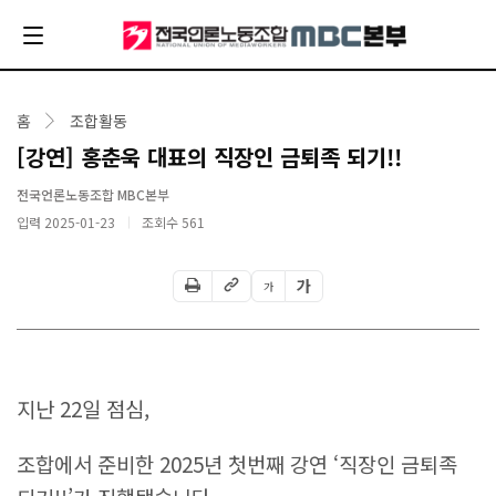
홈
조합활동
[강연] 홍춘욱 대표의 직장인 금퇴족 되기!!
전국언론노동조합 MBC본부
입력 2025-01-23
조회수
561
가
가
지난 22일 점심,
조합에서 준비한 2025년 첫번째 강연 ‘직장인 금퇴족