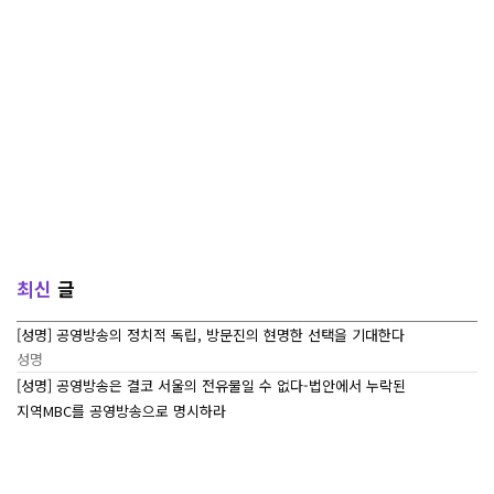
최신
글
[성명] 공영방송의 정치적 독립, 방문진의 현명한 선택을 기대한다
성명
[성명] 공영방송은 결코 서울의 전유물일 수 없다-법안에서 누락된
지역MBC를 공영방송으로 명시하라
성명
[7/27~7/29] 2026 ‘내일이 빛나는 어린이 캠프’ Day 3
조합활동