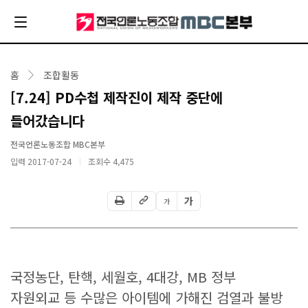
홈
조합활동
[7.24] PD수첩 제작진이 제작 중단에
들어갔습니다
전국언론노동조합 MBC본부
입력 2017-07-24
조회수
4,475
가
가
국정농단, 탄핵, 세월호, 4대강, MB 정부
자원외교 등 수많은 아이템에 가해진 검열과 불방