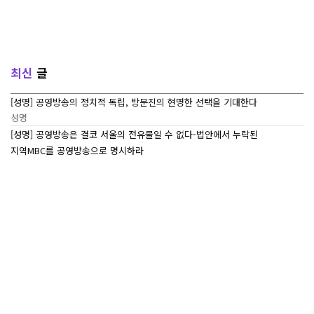
최신
글
[성명] 공영방송의 정치적 독립, 방문진의 현명한 선택을 기대한다
성명
[성명] 공영방송은 결코 서울의 전유물일 수 없다-법안에서 누락된
지역MBC를 공영방송으로 명시하라
성명
[7/27~7/29] 2026 ‘내일이 빛나는 어린이 캠프’ Day 3
조합활동
[7/27~7/29] 2026 <내일이 빛나는 어린이 캠프> Day 2
조합활동
[7/27~7/29] 2026 <내일이 빛나는 어린이 캠프> Day 1
조합활동
많이본
글