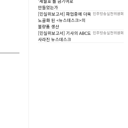
‘세월호’를 금기어로
만들었는가
[민실위보고서] 파업중에 더욱
민주방송실천위원회
노골화 된 <뉴스데스크>의
불량품 생산
[민실위보고서] 기사의 ABC도
민주방송실천위원회
사라진 뉴스데스크