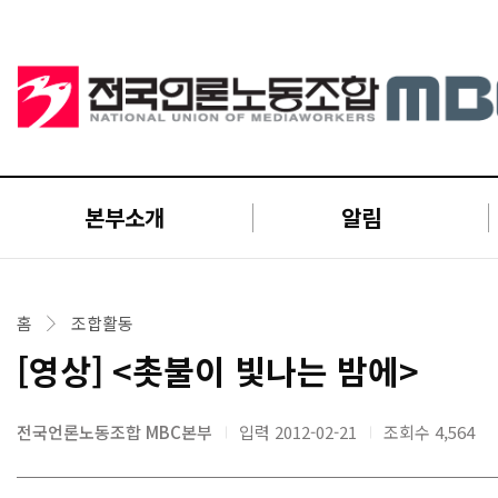
본부소개
알림
홈
조합활동
[영상] <촛불이 빛나는 밤에>
전국언론노동조합 MBC본부
입력 2012-02-21
조회수
4,564