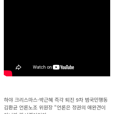
하야 크리스마스-박근혜 즉각 퇴진 9차 범국민행동
김환균 언론노조 위원장 “언론은 정권의 애완견이