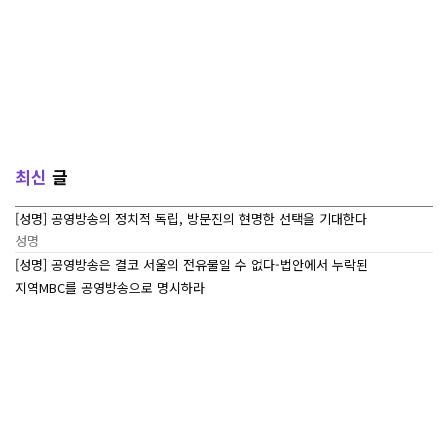
최신
글
[성명] 공영방송의 정치적 독립, 방문진의 현명한 선택을 기대한다
성명
[성명] 공영방송은 결코 서울의 전유물일 수 없다-법안에서 누락된
지역MBC를 공영방송으로 명시하라
성명
[7/27~7/29] 2026 ‘내일이 빛나는 어린이 캠프’ Day 3
조합활동
[7/27~7/29] 2026 <내일이 빛나는 어린이 캠프> Day 2
조합활동
[7/27~7/29] 2026 <내일이 빛나는 어린이 캠프> Day 1
조합활동