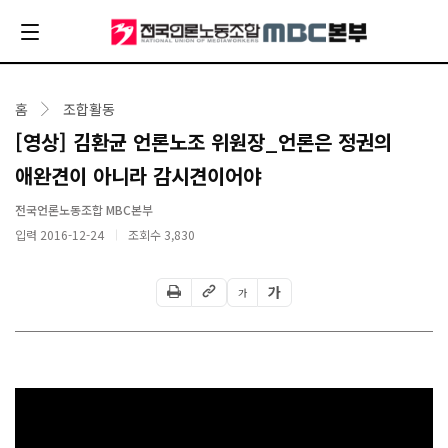
홈
조합활동
[영상] 김환균 언론노조 위원장_언론은 정권의
애완견이 아니라 감시견이어야
전국언론노동조합 MBC본부
입력 2016-12-24
조회수
3,830
가
가