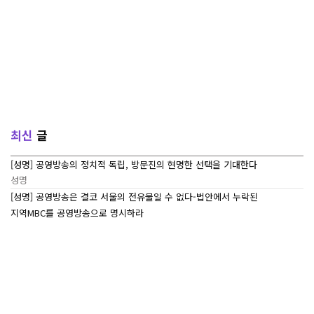
최신
글
[성명] 공영방송의 정치적 독립, 방문진의 현명한 선택을 기대한다
성명
[성명] 공영방송은 결코 서울의 전유물일 수 없다-법안에서 누락된
지역MBC를 공영방송으로 명시하라
성명
[7/27~7/29] 2026 ‘내일이 빛나는 어린이 캠프’ Day 3
조합활동
[7/27~7/29] 2026 <내일이 빛나는 어린이 캠프> Day 2
조합활동
[7/27~7/29] 2026 <내일이 빛나는 어린이 캠프> Day 1