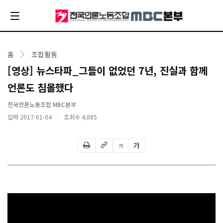
홈
조합활동
[영상] 뉴스타파_그들이 없었던 7년, 진실과 함께
언론도 침몰했다
전국언론노동조합 MBC본부
입력 2017-01-04
조회수
4,085
가
가