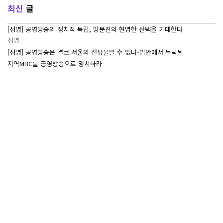
최신
글
[성명] 공영방송의 정치적 독립, 방문진의 현명한 선택을 기대한다
성명
[성명] 공영방송은 결코 서울의 전유물일 수 없다-법안에서 누락된
지역MBC를 공영방송으로 명시하라
성명
[7/27~7/29] 2026 ‘내일이 빛나는 어린이 캠프’ Day 3
조합활동
[7/27~7/29] 2026 <내일이 빛나는 어린이 캠프> Day 2
조합활동
[7/27~7/29] 2026 <내일이 빛나는 어린이 캠프> Day 1
조합활동
많이본
글
<추모> 목포지부 故 안윤석 조합원의 명복을 빕니다
성명
[보도자료] 법원 “2012년 MBC 파업 정당” 거듭 확인
보도자료
[민실위보고서] 누가 MBC에서 ‘세월호’를 금기어로
민주방송실천위원회