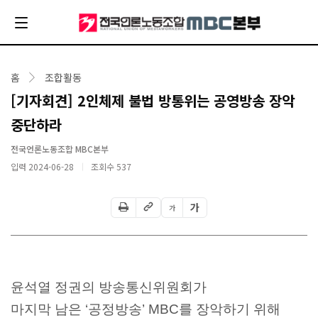
홈
조합활동
[기자회견] 2인체제 불법 방통위는 공영방송 장악
중단하라
전국언론노동조합 MBC본부
입력 2024-06-28
조회수
537
가
가
윤석열 정권의 방송통신위원회가
마지막 남은 ‘공정방송’ MBC를 장악하기 위해