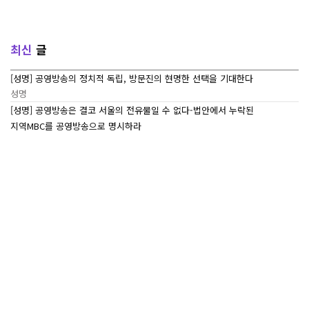
최신
글
[성명] 공영방송의 정치적 독립, 방문진의 현명한 선택을 기대한다
성명
[성명] 공영방송은 결코 서울의 전유물일 수 없다-법안에서 누락된
지역MBC를 공영방송으로 명시하라
성명
[7/27~7/29] 2026 ‘내일이 빛나는 어린이 캠프’ Day 3
조합활동
[7/27~7/29] 2026 <내일이 빛나는 어린이 캠프> Day 2
조합활동
[7/27~7/29] 2026 <내일이 빛나는 어린이 캠프> Day 1
조합활동
많이본
글
<추모> 목포지부 故 안윤석 조합원의 명복을 빕니다
성명